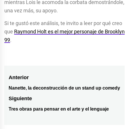
mientras Lois le acomoda la corbata demostrándole,
una vez más, su apoyo.
Si te gustó este análisis, te invito a leer por qué creo
que
Raymond Holt es el mejor personaje de Brooklyn
99
.
Navegación
Anterior
de
Nanette, la deconstrucción de un stand up comedy
Entrada
entradas
anterior:
Siguiente
Tres obras para pensar en el arte y el lenguaje
Entrada
siguiente: