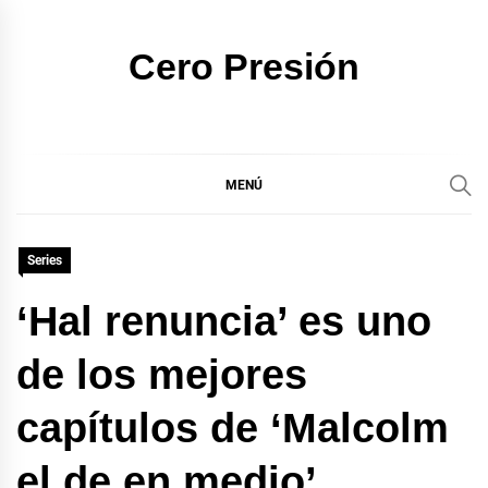
Ir
al
Cero Presión
contenido
MENÚ
Series
‘Hal renuncia’ es uno
de los mejores
capítulos de ‘Malcolm
el de en medio’